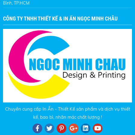
Bình, TP.HCM
CÔNG TY TNHH THIẾT KẾ & IN ẤN NGỌC MINH CHÂU
Chuyên cung cấp In Ấn - Thiết Kế sản phẩm và dịch vụ thiết
kế, bao bì, nhãn mác chất lượng !