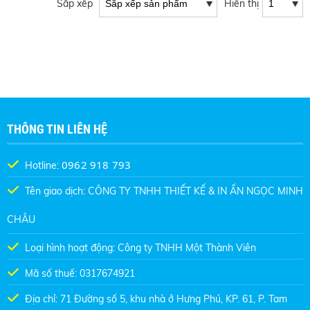
Sắp xếp
Hiển thị
THÔNG TIN LIÊN HỆ
0962 918 793
Hotline:
Tên giao dịch: CÔNG TY TNHH THIẾT KẾ & IN ẤN NGỌC MINH
CHÂU
Loại hình hoạt động: Công ty TNHH Một Thành Viên
Mã số thuế: 0317674921
Địa chỉ: 71 Đường số 5, khu nhà ở Hưng Phú, KP. 61, P. Tam