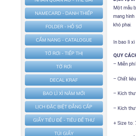
Một mẫu ba
NAMECARD - DANH THIẾP
mang hình 
khó phai.
FOLDER - HỒ SƠ
CẨM NANG - CATALOGUE
In bao lì x
TỜ RƠI - TIẾP THỊ
QUY CÁCH 
– Miễn phí
TỜ RƠI
– Chất liệ
DECAL KRAF
BAO LÌ XÌ NĂM MỚI
– Kích thư
LỊCH ĐẶC BIỆT ĐẲNG CẤP
– Kích thư
GIẤY TIÊU ĐỀ - TIÊU ĐỀ THƯ
+ Size to
TÚI GIẤY