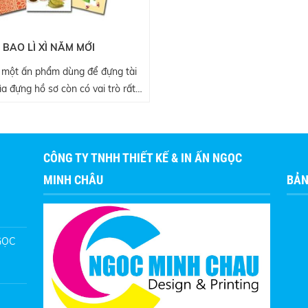
BAO LÌ XÌ NĂM MỚI
à một ấn phẩm dùng để đựng tài
bìa đựng hồ sơ còn có vai trò rất
g để quảng bá thương hiệu công
 hiện sự chuyên nghiệp, tinh tế và
g những yếu tố gây ấn tượng với
CÔNG TY TNHH THIẾT KẾ & IN ẤN NGỌC
khách hàng, đối tác.
MINH CHÂU
BẢN
NGỌC