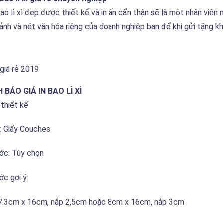
o lì xì đẹp được thiết kế và in ấn cẩn thận sẽ là một nhân viên 
ảnh và nét văn hóa riêng của doanh nghiệp bạn để khi gửi tặng 
ì giá rẻ 2019
BÁO GIÁ IN BAO LÌ XÌ
 thiết kế
u: Giấy Couches
ớc: Tùy chọn
ớc gợi ý:
: 7.3cm x 16cm, nắp 2,5cm hoặc 8cm x 16cm, nắp 3cm