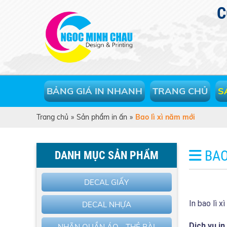
C
BẢNG GIÁ IN NHANH
TRANG CHỦ
S
Trang chủ
»
Sản phẩm in ấn
»
Bao lì xì năm mới
BAO
DANH MỤC SẢN PHẨM
DECAL GIẤY
In bao lì x
DECAL NHỰA
Dịch vụ in
NHÃN QUẦN ÁO - THẺ BÀI