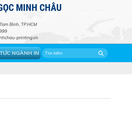
NGỌC MINH CHÂU
. Tam Bình, TP.HCM
1999
hchau-printing.vn
 TỨC NGÀNH IN