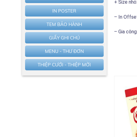
+ Size nhỏ
IN POSTER
– In Offse
TEM BẢO HÀNH
– Gia công
GIẤY GHI CHÚ
MENU - THƯ ĐƠN
THIỆP CƯỚI - THIỆP MỜI