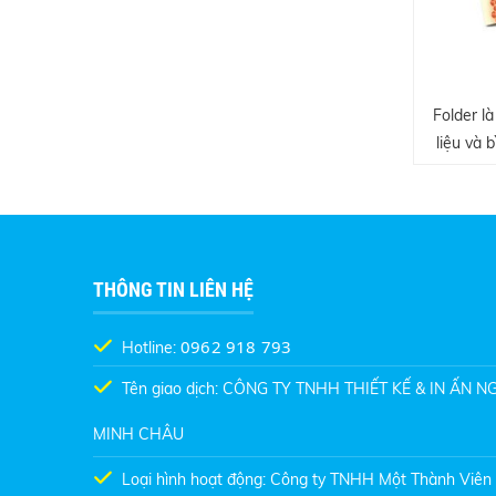
Folder l
liệu và 
quan trọn
ty. Nó thể
là 1 tron
THÔNG TIN LIÊN HỆ
0962 918 793
Hotline:
Tên giao dịch: CÔNG TY TNHH THIẾT KẾ & IN ẤN 
MINH CHÂU
Loại hình hoạt động: Công ty TNHH Một Thành Viên