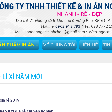
ÔNG TY TNHH THIẾT KẾ & IN ẤN 
NHANH - RẺ - ĐẸP
Địa chỉ: 71 Đường số 5, khu nhà ở Hưng Phú, KP. 61, P
0962 918 793
Hotline:
* Tel: 028 7772 
Mail: hoadonngocminhchau@
gmail.com
* Web: ngocmin
ẢN PHẨM IN ẤN
VỀ CHÚNG TÔI
LIÊN HỆ
TIN
 LÌ XÌ NĂM MỚI
ì giá rẻ 2019
 bao lì xì giá rẻ chuyên nghiệp