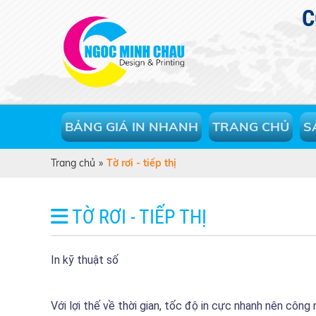
C
BẢNG GIÁ IN NHANH
TRANG CHỦ
S
Trang chủ
»
Tờ rơi - tiếp thị
TỜ RƠI - TIẾP THỊ
In kỹ thuật số
​Với lợi thế về thời gian, tốc độ in cực nhanh nên côn