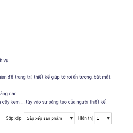
h vụ.
an để trang trí, thiết kế giúp tờ rơi ấn tượng, bắt mắt.
uảng cáo.
nh cây kem……tùy vào sự sáng tạo của người thiết kế.
Sắp xếp
Hiển thị