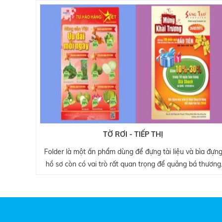
TỜ RƠI - TIẾP THỊ
Folder là một ấn phẩm dùng để đựng tài liệu và bìa đựn
hồ sơ còn có vai trò rất quan trọng để quảng bá thương
hiệu công ty. Nó thể hiện sự chuyên nghiệp, tinh tế và là 
trong những yếu tố gây ấn tượng với khách hàng, đối tác