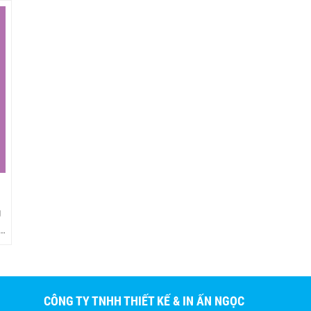
g
1
.
CÔNG TY TNHH THIẾT KẾ & IN ẤN NGỌC