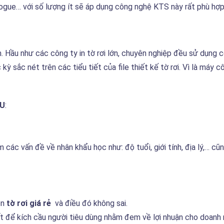
atalogue… với số lượng ít sẽ áp dụng công nghệ KTS này rất phù hợ
. Hầu như các công ty in tờ rơi lớn, chuyên nghiệp đều sử dụng 
ỳ sắc nét trên các tiểu tiết của file thiết kế tờ rơi. Vì là máy
AU
:
 các vấn đề về nhân khẩu học như: độ tuổi, giới tính, địa lý,… cũ
ên
tờ rơi giá rẻ
và điều đó không sai.
t để kích cầu người tiêu dùng nhằm đem về lợi nhuận cho doanh 