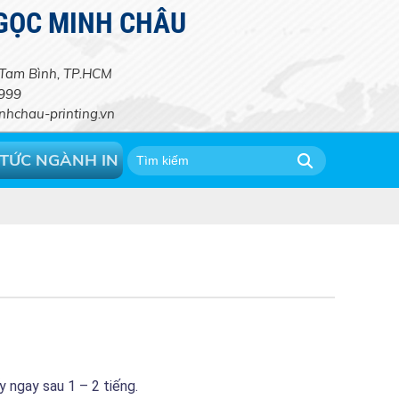
NGỌC MINH CHÂU
. Tam Bình, TP.HCM
1999
hchau-printing.vn
 TỨC NGÀNH IN
y ngay sau 1 – 2 tiếng.