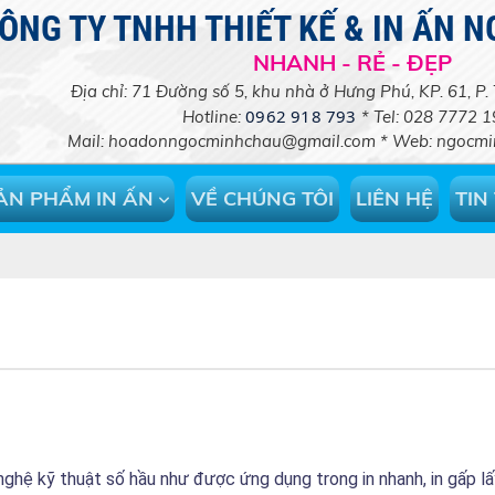
ÔNG TY TNHH THIẾT KẾ & IN ẤN 
NHANH - RẺ - ĐẸP
Địa chỉ: 71 Đường số 5, khu nhà ở Hưng Phú, KP. 61, P
0962 918 793
Hotline:
* Tel: 028 7772 
Mail: hoadonngocminhchau@
gmail.com
* Web: ngocmin
ẢN PHẨM IN ẤN
VỀ CHÚNG TÔI
LIÊN HỆ
TIN
g nghệ kỹ thuật số hầu như được ứng dụng trong in nhanh, in gấp lấ