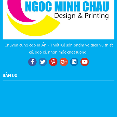
Chuyên cung cấp In Ấn - Thiết Kế sản phẩm và dịch vụ thiết
kế, bao bì, nhãn mác chất lượng !
BẢN ĐỒ